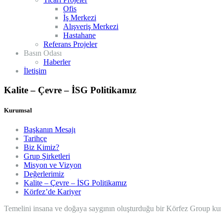
Ofis
İş Merkezi
Alışveriş Merkezi
Hastahane
Referans Projeler
Basın Odası
Haberler
İletişim
Kalite – Çevre – İSG Politikamız
Kurumsal
Başkanın Mesajı
Tarihçe
Biz Kimiz?
Grup Şirketleri
Misyon ve Vizyon
Değerlerimiz
Kalite – Çevre – İSG Politikamız
Körfez’de Kariyer
Temelini insana ve doğaya saygının oluşturduğu bir Körfez Group kuru