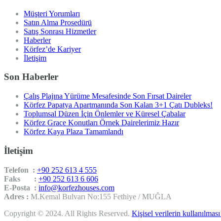
Müşteri Yorumları
Satın Alma Prosedürü
Satış Sonrası Hizmetler
Haberler
Körfez’de Kariyer
İletişim
Son Haberler
Çalış Plajına Yürüme Mesafesinde Son Fırsat Daireler
Körfez Papatya Apartmanında Son Kalan 3+1 Çatı Dubleks!
Toplumsal Düzen İçin Önlemler ve Küresel Çabalar
Körfez Grace Konutları Örnek Dairelerimiz Hazır
Körfez Kaya Plaza Tamamlandı
İletişim
Telefon :
+90 252 613 4 555
Faks :
+90 252 613 6 606
E-Posta :
info@korfezhouses.com
Adres :
M.Kemal Bulvarı No:155 Fethiye / MUĞLA
Copyright © 2024. All Rights Reserved.
Kişisel verilerin kullanılması