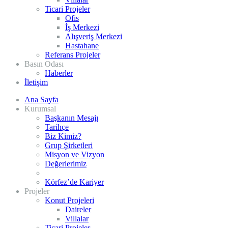
Ticari Projeler
Ofis
İş Merkezi
Alışveriş Merkezi
Hastahane
Referans Projeler
Basın Odası
Haberler
İletişim
Ana Sayfa
Kurumsal
Başkanın Mesajı
Tarihçe
Biz Kimiz?
Grup Şirketleri
Misyon ve Vizyon
Değerlerimiz
Kalite – Çevre – İSG Politikamız
Körfez’de Kariyer
Projeler
Konut Projeleri
Daireler
Villalar
Ticari Projeler