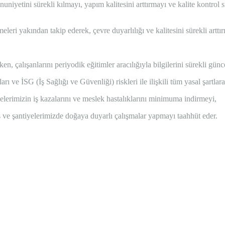
nuniyetini sürekli kılmayı, yapım kalitesini arttırmayı ve kalite kontr
eri yakından takip ederek, çevre duyarlılığı ve kalitesini sürekli arttı
en, çalışanlarını periyodik eğitimler aracılığıyla bilgilerini sürekli günc
ı ve İSG (İş Sağlığı ve Güvenliği) riskleri ile ilişkili tüm yasal şartl
elerimizin iş kazalarını ve meslek hastalıklarını minimuma indirmeyi,
is ve şantiyelerimizde doğaya duyarlı çalışmalar yapmayı taahhüt eder.