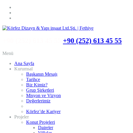
+90 (252) 613 45 55
+90 (252) 613 45 55
Menü
Ana Sayfa
Kurumsal
Başkanın Mesajı
Tarihçe
Biz Kimiz?
Grup Şirketleri
Misyon ve Vizyon
Değerlerimiz
Kalite – Çevre – İSG Politikamız
Körfez’de Kariyer
Projeler
Konut Projeleri
Daireler
Villalar