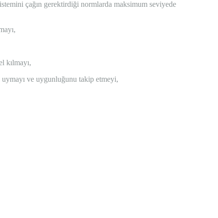
ol sistemini çağın gerektirdiği normlarda maksimum seviyede
rmayı,
el kılmayı,
ara uymayı ve uygunluğunu takip etmeyi,