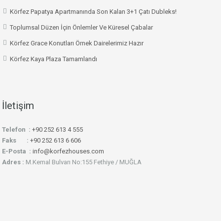
Körfez Papatya Apartmanında Son Kalan 3+1 Çatı Dubleks!
Toplumsal Düzen İçin Önlemler Ve Küresel Çabalar
Körfez Grace Konutları Örnek Dairelerimiz Hazır
Körfez Kaya Plaza Tamamlandı
İletişim
Telefon :
+90 252 613 4 555
Faks :
+90 252 613 6 606
E-Posta :
info@korfezhouses.com
Adres :
M.Kemal Bulvarı No:155 Fethiye / MUĞLA