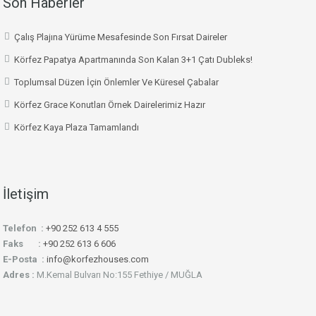
Son Haberler
Çalış Plajına Yürüme Mesafesinde Son Fırsat Daireler
Körfez Papatya Apartmanında Son Kalan 3+1 Çatı Dubleks!
Toplumsal Düzen İçin Önlemler Ve Küresel Çabalar
Körfez Grace Konutları Örnek Dairelerimiz Hazır
Körfez Kaya Plaza Tamamlandı
İletişim
Telefon :
+90 252 613 4 555
Faks :
+90 252 613 6 606
E-Posta :
info@korfezhouses.com
Adres :
M.Kemal Bulvarı No:155 Fethiye / MUĞLA