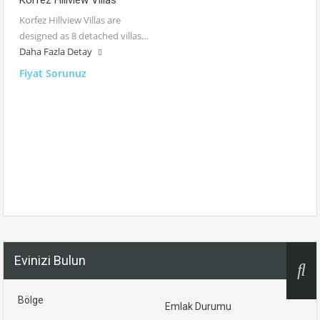
Korfez Hillview Villas
Korfez Hillview Villas are
designed as 8 detached villas…
Daha Fazla Detay
Fiyat Sorunuz
Evinizi Bulun
Bölge
Emlak Durumu