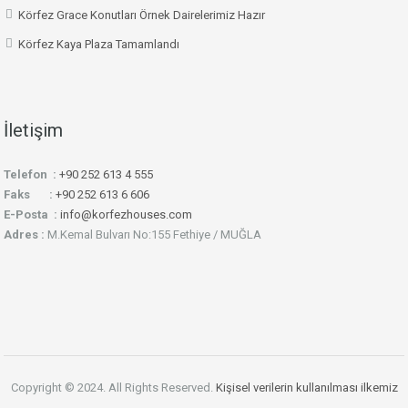
Körfez Grace Konutları Örnek Dairelerimiz Hazır
Körfez Kaya Plaza Tamamlandı
İletişim
Telefon :
+90 252 613 4 555
Faks :
+90 252 613 6 606
E-Posta :
info@korfezhouses.com
Adres :
M.Kemal Bulvarı No:155 Fethiye / MUĞLA
Copyright © 2024. All Rights Reserved.
Kişisel verilerin kullanılması ilkemiz