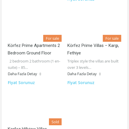
For sale
For sale
Körfez Prime Apartments 2
Körfez Prime Villas – Kargı,
Bedroom Ground Floor
Fethiye
2 bedroom 2 bathroom (1 en-
Triplex style the villas are built
suite) – 85…
over 3 levels…
Daha Fazla Detay
Daha Fazla Detay
Fiyat Sorunuz
Fiyat Sorunuz
Sold