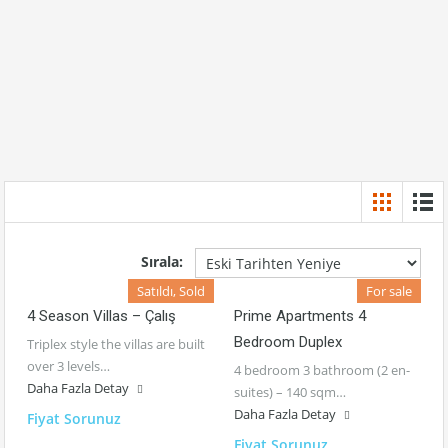
Sırala:
Satıldı, Sold
For sale
4 Season Villas – Çalış
Prime Apartments 4
Bedroom Duplex
Triplex style the villas are built
over 3 levels…
4 bedroom 3 bathroom (2 en-
Daha Fazla Detay
suites) – 140 sqm…
Daha Fazla Detay
Fiyat Sorunuz
Fiyat Sorunuz